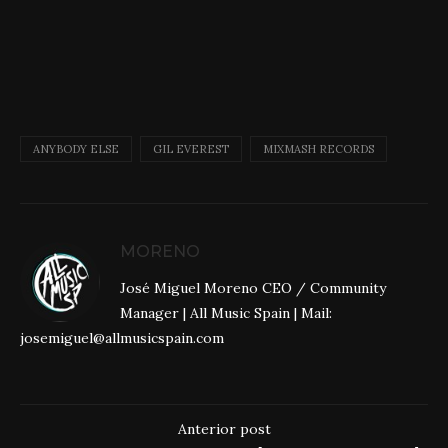
ANYBODY ELSE
GIL EVEREST
MIXMASH RECORDS
MORENO
José Miguel Moreno CEO / Community
Manager | All Music Spain | Mail:
josemiguel@allmusicspain.com
Anterior post