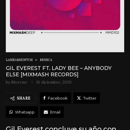
LANZAMIENTOS
MÚSICA
GIL EVEREST FT. LADY BEE – ANYBODY
ELSE [MIXMASH RECORDS]
by
Moreno
16 diciembre, 2020
SHARE
Facebook
Twitter
Whatsapp
Email
Gil Everest concluye su año con