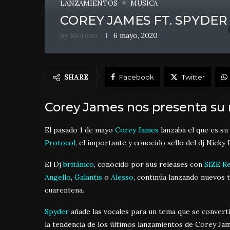
LANZAMIENTOS
MÚSICA
COREY JAMES FT. SPYDER
by
Moreno
6 mayo, 2020
SHARE
Facebook
Twitter
Corey James nos presenta su 
El pasado 1 de mayo
Corey James
lanzaba el que es su 
Protocol
, el importante y conocido sello del dj Nick
El Dj
británico
, conocido por sus releases con
SIZE R
Angello
,
Galantis
o
Alesso
, continúa lanzando nuevos t
cuarentena.
Spyder
añade las vocales para un tema que se converti
la tendencia de los últimos lanzamientos de Corey Ja