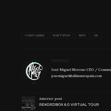
COREY JAMES
DON´T STOP.
NEW
UK
MORENO
José Miguel Moreno CEO / Community
josemiguel@allmusicspain.com
Anterior post
REKORDBOX 6.0 VIRTUAL TOUR