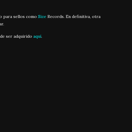
do para sellos como
Size
Records. En definitiva, otra
ar.
uede ser adquirido
aquí
.