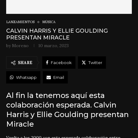
LANZAMIENTOS
MÚSICA
CALVIN HARRIS Y ELLIE GOULDING
PRESENTAN MIRACLE
by
Moreno
10 marzo, 2023
SHARE
Facebook
Twitter
Whatsapp
Email
Al fin la tenemos aquí esta
colaboración esperada. Calvin
Harris y Ellie Goulding presentan
Miracle
Vuelta a los 2000 con esta esperada colaboración entre