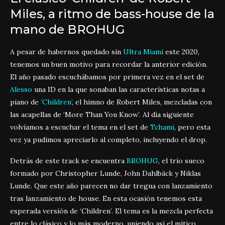
Miles, a ritmo de bass-house de la
mano de BROHUG
A pesar de habernos quedado sin
Ultra Miami
este 2020,
tenemos un buen motivo para recordar la anterior edición.
El año pasado escuchábamos por primera vez en el set de
Alesso
una ID en la que sonaban las características notas a
piano de
‘Children’
, el himno de Robert Miles, mezcladas con
las acapellas de ‘More Than You Know’. Al día siguiente
volvíamos a escuchar el tema en el set de
Tchami
, pero esta
vez ya pudimos apreciarlo al completo, incluyendo el drop.
Detrás de este track se encuentra
BROHUG
, el trío sueco
formado por Christopher Lunde, John Dahlbäck y Niklas
Lunde. Que este año parecen no dar tregua con lanzamiento
tras lanzamiento de house. En esta ocasión tenemos esta
esperada versión de ‘Children’. El tema es la mezcla perfecta
entre lo clásico y lo más moderno, uniendo así el mítico