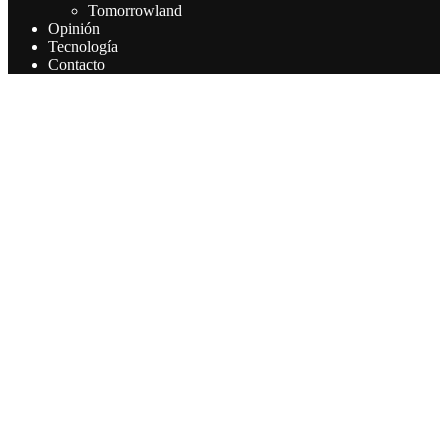
Tomorrowland
Opinión
Tecnología
Contacto
Este sitio web utiliza cookies para que usted tenga la mejor
experiencia de usuario. Si continúa navegando está dando su
consentimiento para la aceptación de las mencionadas cookies y la
aceptación de nuestra política de cookies, pinche el enlace para
mayor información.
Aceptar
Leer más
Privacy & Cookies Policy