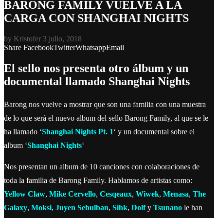
BARONG FAMILY VUELVE A LA
CARGA CON SHANGHAI NIGHTS
by
Kristofer
3 julio, 2018
Share
Facebook
Twitter
Whatsapp
Email
El sello nos presenta otro álbum y un
documental llamado Shanghai Nights
Barong nos vuelve a mostrar que son una familia con una muestra
de lo que será el nuevo album del sello Barong Family, al que se le
ha llamado ‘
Shanghai Nights Pt. 1
‘ y un documental sobre el
album ‘
Shanghai Nights
‘
Nos presentan un album de 10 canciones con colaboraciones de
toda la familia de Barong Family. Hablamos de artistas como:
Yellow Claw
,
Mike Cervello
,
Cesqeau
x
,
Wiwe
k
,
Menasa
,
The
Galaxy
,
Moksi
,
Juyen Sebulban
,
Sihk
,
Dolf
y
Tsunano
le han