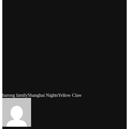
barong family
Shanghai Nights
Yellow Claw