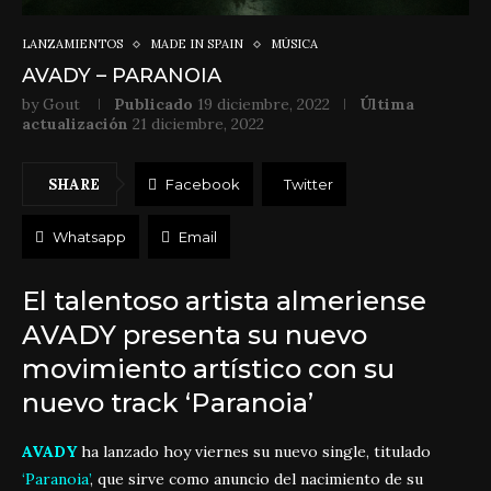
LANZAMIENTOS
MADE IN SPAIN
MÚSICA
AVADY – PARANOIA
by
Gout
Publicado
19 diciembre, 2022
Última
actualización
21 diciembre, 2022
SHARE
Facebook
Twitter
Whatsapp
Email
El talentoso artista almeriense
AVADY presenta su nuevo
movimiento artístico con su
nuevo track ‘Paranoia’
AVADY
ha lanzado hoy viernes su nuevo single, titulado
‘Paranoia’
, que sirve como anuncio del nacimiento de su