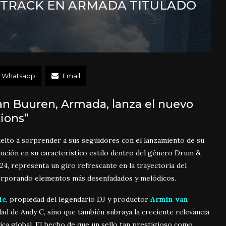
 TRACK EN ARMADA TITULADO
Whatsapp
Email
Van Buuren, Armada, lanza el nuevo
tions”
vuelto a sorprender a sus seguidores con el lanzamiento de su
lución en su característico estilo dentro del género Drum &
24, representa un giro refrescante en la trayectoria del
ncorporando elementos más desenfadados y melódicos.
ic
, propiedad del legendario DJ y productor
Armin van
dad de Andy C, sino que también subraya la creciente relevancia
ica global. El hecho de que un sello tan prestigioso como