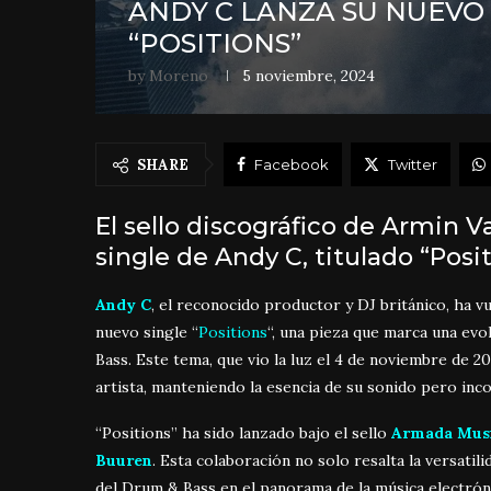
ANDY C LANZA SU NUEVO
“POSITIONS”
by
Moreno
5 noviembre, 2024
SHARE
Facebook
Twitter
El sello discográfico de Armin 
single de Andy C, titulado “Posi
Andy C
, el reconocido productor y DJ británico, ha 
nuevo single “
Positions
“, una pieza que marca una evo
Bass
.
Este tema, que vio la luz el 4 de noviembre de 20
artista, manteniendo la esencia de su sonido pero i
“Positions” ha sido lanzado bajo el sello
Armada Mus
Buuren
.
Esta colaboración no solo resalta la versatili
del Drum & Bass en el panorama de la música electrón