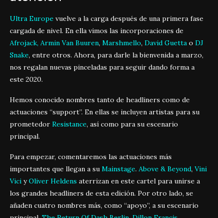
Ultra Europe
vuelve a la carga después de una primera fase
cargada de nivel. En ella vimos las incorporaciones de
Afrojack,
Armin Van Buuren
,
Marshmello
,
David Guetta
o
DJ
Snake
, entre otros. Ahora, para darle la bienvenida a marzo,
nos regalan nuevas pinceladas para seguir dando forma a
este 2020.
Hemos conocido nombres tanto de headliners como de
actuaciones “support”. En ellas se incluyen artistas para su
prometedor
Resistance
, así como para su escenario
principal.
Para empezar, comentaremos las actuaciones más
importantes que llegan a su
Mainstage
.
Above & Beyond
,
Vini
Vici
y
Oliver Heldens
aterrizan en este cartel para unirse a
los grandes headliners de esta edición. Por otro lado, se
añaden cuatro nombres más, como “apoyo”, a su escenario
principal.
The Return Of Dash Berlin
,
Dillon Francis
,