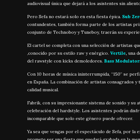
audiovisual única que dejará a los asistentes sin aliento
Pero Sefa no estará solo en esta fiesta épica.
Sub Zer
contundentes, también forma parte de los artistas prin
conjunto de Technoboy y Tuneboy, traerán su experienc
El cartel se completa con una selección de artistas qu
,conocido por su estilo raw y enérgico.
Vertile
,
una d
del rawstyle con kicks demoledores.
Bass Modulator
Con 10 horas de música ininterrumpida, “150” se perf
en España. La combinación de artistas consagrados y 
calidad musical.
Fabrik, con su impresionante sistema de sonido y su a
celebración del hardstyle. Los asistentes podrán disfr
incomparable que solo este género puede ofrecer.
Ya sea que vengas por el espectáculo de Sefa, por la 
promete ser una fiesta que quedará grabada en la mem