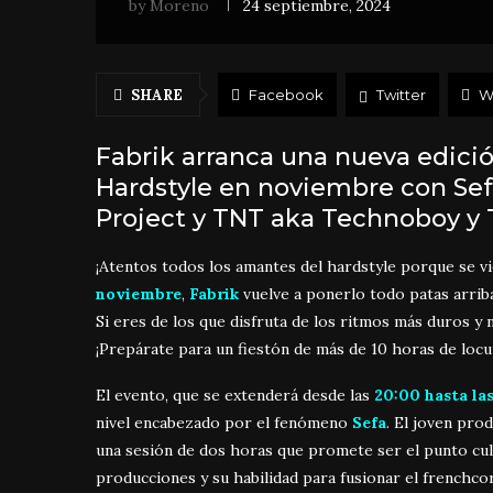
by
Moreno
24 septiembre, 2024
SHARE
Facebook
Twitter
W
Fabrik arranca una nueva edición
Hardstyle en noviembre con Sef
Project y TNT aka Technoboy y
¡Atentos todos los amantes del hardstyle porque se vi
noviembre
,
Fabrik
vuelve a ponerlo todo patas arrib
Si eres de los que disfruta de los ritmos más duros y n
¡Prepárate para un fiestón de más de 10 horas de locu
El evento, que se extenderá desde las
20:00 hasta la
nivel encabezado por el fenómeno
Sefa
. El joven pro
una sesión de dos horas que promete ser el punto cu
producciones y su habilidad para fusionar el frenchco