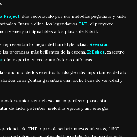
.
o Project
, dúo reconocido por sus melodías pegadizas y kicks
cipales. Junto a ellos, los legendarios
TNT
, el proyecto
ia y energía inigualables a los platos de Fabrik.
e representan lo mejor del hardstyle actual.
Aversion
e las promesas más brillantes de la escena.
Killshot
, m
aestro
s,
dúo experto en crear atmósferas eufóricas.
ila como uno de los eventos hardstyle más importantes del año
talentos emergentes garantiza una noche llena de variedad y
tmósfera única, será el escenario perfecto para esta
utar de kicks potentes, melodías épicas y una energía
experiencia de TNT o para descubrir nuevos talentos, “150”
oria de todos los amantes del hardstyle. No te pierdas esta