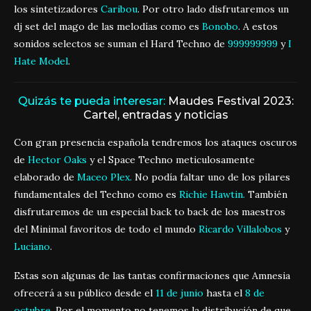
los sintetizadores
Caribou
. Por otro lado disfrutaremos un
dj set del mago de las melodías como es
Bonobo
. A estos
sonidos selectos se suman el Hard Techno de
999999999
y
I
Hate Model
.
Quizás te pueda interesar:
Maudes Festival 2023:
Cartel, entradas y noticias
Con gran presencia española tendremos los ataques oscuros
de
Hector Oaks
y el Space Techno meticulosamente
elaborado de
Maceo Plex.
No podía faltar uno de los pilares
fundamentales del Techno como es
Richie Hawtin.
También
disfrutaremos de un especial back to back de los maestros
del Minimal favoritos de todo el mundo
Ricardo Villalobos
y
Luciano
.
Estas son algunas de las tantas confirmaciones que Amnesia
ofrecerá a su público desde el
11 de junio
hasta el
8 de
octubre
. Por el momento no tenemos la distribución de que