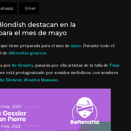
atsapp
Email
Blondish destacan en la
para el mes de mayo
que tiene preparada para el mes de
mayo
. Durante todo el
al de
diferentes géneros
.
ada por
Be Renatta
, pasarán por ella artistas de la talla de
Tinni
 mes está protagonizado por sonidos melódicos, con nombres
he Element
,
Øostil
o
Massano
.