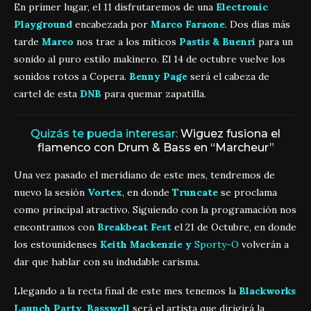
En primer lugar, el 11 disfrutaremos de una
Electronic
Playground
encabezada por
Marco Faraone
. Dos días más
tarde
Mareo
nos trae a los míticos
Pastis & Buenri
para un
sonido al puro estilo makinero. El 14 de octubre vuelve los
sonidos rotos a Copera.
Benny Page
será el cabeza de
cartel de esta
DNB
para quemar zapatilla.
Quizás te pueda interesar:
Wiguez fusiona el
flamenco con Drum & Bass en “Marcheur”
Una vez pasado el meridiano de este mes, tendremos de
nuevo la sesión
Vortex
, en donde
Truncate
se proclama
como principal atractivo. Siguiendo con la programación nos
encontramos con
Breakbeat Fest
el 21 de Octubre, en donde
los estounidenses
Keith Mackenzie y
Sporty-O
volverán a
dar que hablar con su indudable carisma.
Llegando a la recta final de este mes tenemos la
Blackworks
Launch Party
.
Basswell
será el artista que dirigirá la