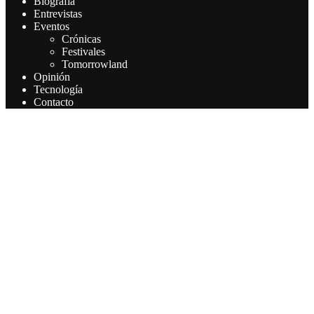
Biografía
Entrevistas
Eventos
Crónicas
Festivales
Tomorrowland
Opinión
Tecnología
Contacto
Este sitio web utiliza cookies para que usted tenga la mejor
experiencia de usuario. Si continúa navegando está dando su
consentimiento para la aceptación de las mencionadas cookies y la
aceptación de nuestra política de cookies, pinche el enlace para
mayor información.
Aceptar
Leer más
Privacy & Cookies Policy