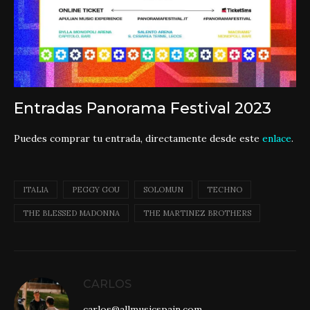
Entradas Panorama Festival 2023
Puedes comprar tu entrada, directamente desde este
enlace
.
ITALIA
PEGGY GOU
SOLOMUN
TECHNO
THE BLESSED MADONNA
THE MARTINEZ BROTHERS
CARLOS
carlos@allmusicspain.com