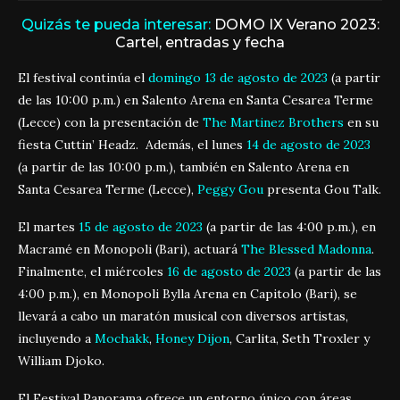
Quizás te pueda interesar:
DOMO IX Verano 2023:
Cartel, entradas y fecha
El festival continúa el
domingo 13 de agosto de 2023
(a partir
de las 10:00 p.m.) en Salento Arena en Santa Cesarea Terme
(Lecce) con la presentación de
The Martinez Brothers
en su
fiesta Cuttin’ Headz. Además, el lunes
14 de agosto de 2023
(a partir de las 10:00 p.m.), también en Salento Arena en
Santa Cesarea Terme (Lecce),
Peggy Gou
presenta Gou Talk.
El martes
15 de agosto de 2023
(a partir de las 4:00 p.m.), en
Macramé en Monopoli (Bari), actuará
The Blessed Madonna
.
Finalmente, el miércoles
16 de agosto de 2023
(a partir de las
4:00 p.m.), en Monopoli Bylla Arena en Capitolo (Bari), se
llevará a cabo un maratón musical con diversos artistas,
incluyendo a
Mochakk
,
Honey Dijon
, Carlita, Seth Troxler y
William Djoko.
El Festival Panorama ofrece un entorno único con áreas