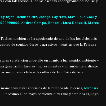
icas con talentosos DJ de las escenas underground del house y
ey Dijon, Dennis Cruz, Joseph Capriati, Mar-T b2b Caal y
a
999999999, Andres Campo, Kobosil, Luca Donzelli, Marco
 Techno también se ha apoderado de uno de los los clubs más
icentro de sonidos duros y agresivos mientras que la Terraza
ta es su atención al detalle en cuanto a luz, sonido, ambiente y
ima generación, láseres impresionantes y un ambiente ardiente
 se unen para celebrar la cultura de la música de baile
s momentos más especiales de la temporada ibicenca,
Amnesia
le. El próximo 11 de mayo comienza el verano y empieza el juego