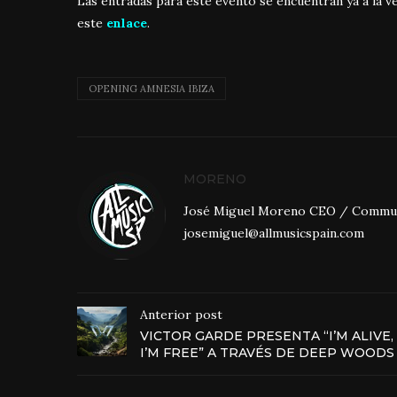
Las entradas para este evento se encuentran ya a la ve
este
enlace
.
OPENING AMNESIA IBIZA
MORENO
José Miguel Moreno CEO / Community
josemiguel@allmusicspain.com
Anterior post
VICTOR GARDE PRESENTA “I’M ALIVE,
I’M FREE” A TRAVÉS DE DEEP WOODS