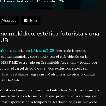
Última actualización
17 noviembre, 2025
Whatsapp
Email
o melódico, estética futurista y una
LUB
athame
aterriza en
LAB theCLUB
dentro de la sesión
 capital española y sobre todo, con el club ubicado en la
 ‘MEET ME’, estrenado en Creamfields Argentina y tocado por
olgar el cartel de sold out en dos exclusivos shows sin
bre, los italianos regresan a Madrid tras no pisar la capital
LAB theClub.
festivales del mundo con su impactante show
NEO
, los hermanos
 una actuación en formato club que promete volver a superar
hes más esperadas de la temporada. Mathame no es un proyecto