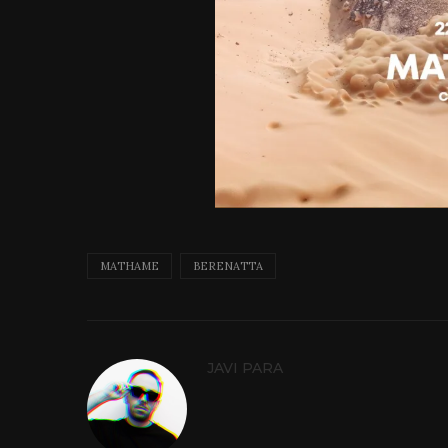
MATHAME
BERENATTA
JAVI PARA