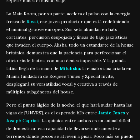
repetir nunca el mismo viaje.
La Main Room, por su parte, acelera el pulso con la energía
fresca de
Rossi
, ese joven productor que está redefiniendo
el minimal groove europeo. Sus sets abundan en hats
cortantes, percusión despojada y líneas de bajo jazzísticas
que invaden el cuerpo. Alisha, todo un estandarte de la house
británica, demuestra que la paciencia para perfeccionar el
oficio rinde frutos, con una técnica impecable. Y la guinda
latina llega de la mano de
Miluhska
: la ecuatoriana criada en
Miami, fundadora de Roujeee Tunes y Zpecial Invite,
desplegará su versatilidad vocal y creativa a través de
múltiples subgéneros del house.
Pero el punto álgido de la noche, el que hará sudar hasta las
vigas de [UNVRS], es el esperado b2b entre
Jamie Jones
y
Joseph Capriati.
La química entre ambos es un animal difícil
de domesticar, esa capacidad de llevarse mutuamente a
terrenos donde pocos se atreven a pisar. Poco más se puede