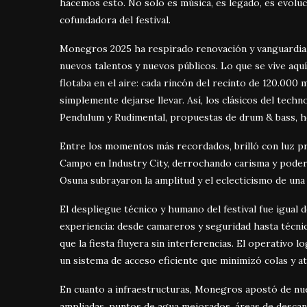
hacemos esto. No solo es música, es legado, es evolu
cofundadora del festival.
Monegros 2025 ha respirado renovación y vanguardia.
nuevos talentos y nuevos públicos. Lo que se vive aquí
flotaba en el aire: cada rincón del recinto de 120.000 m
simplemente dejarse llevar. Así, los clásicos del techn
Pendulum y Rudimental, propuestas de drum & bass, ho
Entre los momentos más recordados, brilló con luz pro
Campo en Industry City, derrochando carisma y poder l
Osuna subrayaron la amplitud y el eclecticismo de una
El despliegue técnico y humano del festival fue igua
experiencia: desde camareros y seguridad hasta técni
que la fiesta fluyera sin interferencias. El operativo 
un sistema de acceso eficiente que minimizó colas y at
En cuanto a infraestructuras, Monegros apostó de nue
ampliadas, puntos de agua mejorados, áreas de descans