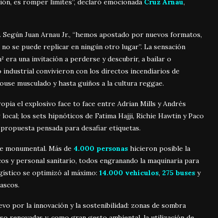
ción, es romper límites”, declaró emocionada
Cruz Arnau
,
 Según Juan Arnau Jr., “hemos apostado por nuevos formatos,
 no se puede replicar en ningún otro lugar”. La sensación
² era una invitación a perderse y descubrir, a bailar o
o industrial convivieron con los directos incendiarios de
use musculado y hasta guiños a la cultura reggae.
pia el explosivo face to face entre Adrian Mills y Andrés
ocal; los sets hipnóticos de Fatima Hajji, Richie Hawtin y Paco
 propuesta pensada para desafiar etiquetas.
l de monumental. Más de
4.000 personas
hicieron posible la
cos y personal sanitario, todos engranando la maquinaria para
logístico se optimizó al máximo:
14.000 vehículos
,
275 buses
y
ascos.
vo por la innovación y la sostenibilidad: zonas de sombra
o renovadas y, como gran gesto ambiental, la utilización de