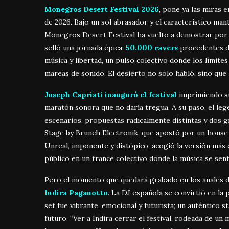
Monegros Desert Festival 2026
, pone ya las miras 
de 2026. Bajo un sol abrasador y el característico man
Monegros Desert Festival ha vuelto a demostrar por q
selló una jornada épica:
50.000 ravers
procedentes 
música y libertad, un pulso colectivo donde los límite
mareas de sonido. El desierto no solo habló, sino que 
Joseph Capriati inauguró el festival
imprimiendo su
maratón sonora que no daría tregua. A su paso, el legen
escenarios, propuestas radicalmente distintas y dos g
Stage by Brunch Electronik, que apostó por un house 
Unreal, imponente y distópico, acogió la versión más 
público en un trance colectivo donde la música se sent
Pero el momento que quedará grabado en los anales del 
Indira Paganotto
. La DJ española se convirtió en la
set fue vibrante, emocional y futurista; un auténtico 
futuro. “Ver a Indira cerrar el festival, rodeada de u