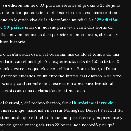
en su edición número 33, para celebrarse el próximo 25 de julio
to de polvo que convierte el desierto en un escenario mítico,
ué es leyenda viva de la electrónica mundial. La
32ª edició
n
de
90 países
unieron fuerzas para vivir veintidós horas de
s físicos y emocionales desaparecieron entre beats, abrazos y
hizo historia.
 energía poderosa en el opening, marcando el tempo de una
dario cartel multiplicó la experiencia: más de 150 artistas, 13
randes estrenos que elevaron el listón. Por un lado, el Duna
y techno cuidados en un entorno íntimo casi onírico. Por otro,
oscura y contundente de la escena europea, envolviendo al
ía casi como una declaración de intenciones.
festival, y del techno ibérico, fue el
histórico cierre de
 primera mujer nacional en cerrar Monegros Desert Festival. Su
statement de que el techno femenino pisa fuerte y es presente y
n mar de gente entregada tras 22 horas, nos recordó por qué