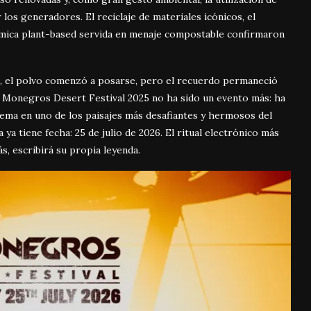
os generadores. El reciclaje de materiales icónicos, el
nómica plant-based servida en menaje compostable confirmaron
e, el polvo comenzó a posarse, pero el recuerdo permaneció
. Monegros Desert Festival 2025 no ha sido un evento más: ha
trema en uno de los paisajes más desafiantes y hermosos del
 ya tiene fecha: 25 de julio de 2026. El ritual electrónico más
ás, escribirá su propia leyenda.