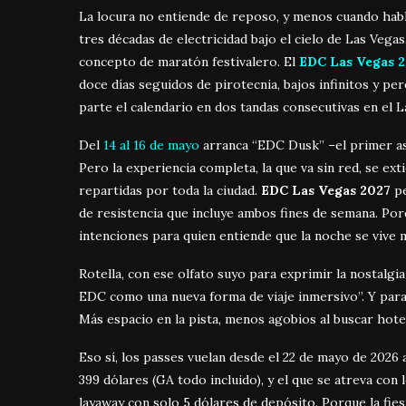
La locura no entiende de reposo, y menos cuando habl
tres décadas de electricidad bajo el cielo de Las Vegas
concepto de maratón festivalero. El
EDC Las Vegas 
doce días seguidos de pirotecnia, bajos infinitos y pe
parte el calendario en dos tandas consecutivas en el
Del
14 al 16 de mayo
arranca “EDC Dusk” –el primer asa
Pero la experiencia completa, la que va sin red, se ext
repartidas por toda la ciudad.
EDC Las Vegas 2027
pe
de resistencia que incluye ambos fines de semana. Porq
intenciones para quien entiende que la noche se vive
Rotella, con ese olfato suyo para exprimir la nostalgia
EDC como una nueva forma de viaje inmersivo”. Y para q
Más espacio en la pista, menos agobios al buscar hotel
Eso sí, los passes vuelan desde el 22 de mayo de 2026 
399 dólares (GA todo incluido), y el que se atreva co
layaway con solo 5 dólares de depósito. Porque la fies