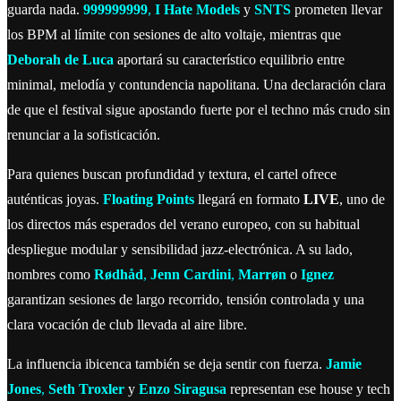
guarda nada.
999999999
,
I Hate Models
y
SNTS
prometen llevar
los BPM al límite con sesiones de alto voltaje, mientras que
Deborah de Luca
aportará su característico equilibrio entre
minimal, melodía y contundencia napolitana. Una declaración clara
de que el festival sigue apostando fuerte por el techno más crudo sin
renunciar a la sofisticación.
Para quienes buscan profundidad y textura, el cartel ofrece
auténticas joyas.
Floating Points
llegará en formato
LIVE
, uno de
los directos más esperados del verano europeo, con su habitual
despliegue modular y sensibilidad jazz-electrónica. A su lado,
nombres como
Rødhåd
,
Jenn Cardini
,
Marrøn
o
Ignez
garantizan sesiones de largo recorrido, tensión controlada y una
clara vocación de club llevada al aire libre.
La influencia ibicenca también se deja sentir con fuerza.
Jamie
Jones
,
Seth Troxler
y
Enzo Siragusa
representan ese house y tech