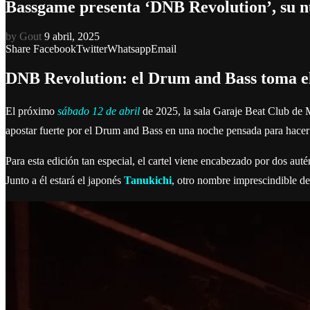
Bassgame presenta ‘DNB Revolution’, su nu
by
Gout
9 abril, 2025
Share
Facebook
Twitter
Whatsapp
Email
DNB Revolution: el Drum and Bass toma e
El próximo
sábado 12 de abril
de 2025, la sala Garaje Beat Club de M
apostar fuerte por el Drum and Bass en una noche pensada para hacer 
Para esta edición tan especial, el cartel viene encabezado por dos au
Junto a él estará el japonés
Tanukichi
, otro nombre imprescindible de