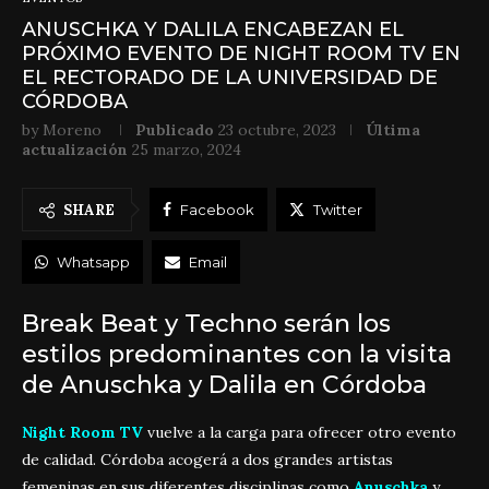
ANUSCHKA Y DALILA ENCABEZAN EL
PRÓXIMO EVENTO DE NIGHT ROOM TV EN
EL RECTORADO DE LA UNIVERSIDAD DE
CÓRDOBA
by
Moreno
Publicado
23 octubre, 2023
Última
actualización
25 marzo, 2024
SHARE
Facebook
Twitter
Whatsapp
Email
Break Beat y Techno serán los
estilos predominantes con la visita
de Anuschka y Dalila en Córdoba
Night Room TV
vuelve a la carga para ofrecer otro evento
de calidad. Córdoba acogerá a dos grandes artistas
femeninas en sus diferentes disciplinas como
Anuschka
y