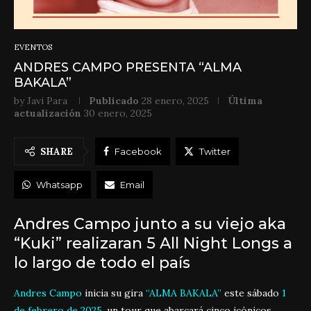
EVENTOS
ANDRES CAMPO PRESENTA “ALMA
BAKALA”
by
Javi Para
Publicado
28 enero, 2025
Última
actualización
30 enero, 2025
SHARE
Facebook
Twitter
Whatsapp
Email
Andres Campo junto a su viejo aka
“Kuki” realizaran 5 All Night Longs a
lo largo de todo el país
Andres Campo
inicia su gira
“ALMA BAKALA”
este sábado
1
de febrero de 2025,
un tour que abarcará cinco icónicos