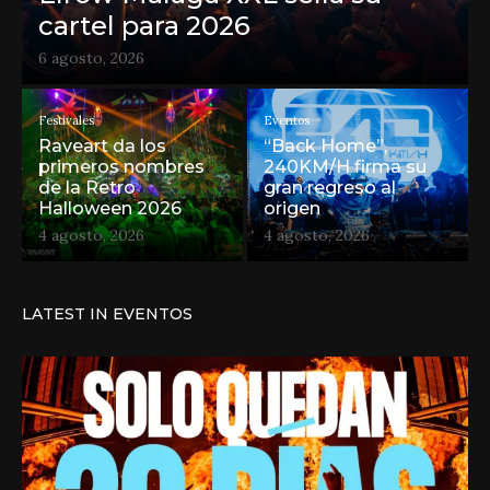
cartel para 2026
6 agosto, 2026
Festivales
Eventos
Raveart da los
“Back Home”,
primeros nombres
240KM/H firma su
de la Retro
gran regreso al
Halloween 2026
origen
4 agosto, 2026
4 agosto, 2026
LATEST IN EVENTOS